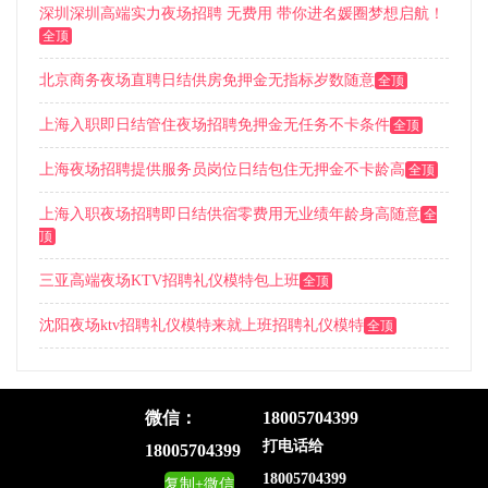
深圳深圳高端实力夜场招聘 无费用 带你进名媛圈梦想启航！
全顶
北京商务夜场直聘日结供房免押金无指标岁数随意
全顶
上海入职即日结管住夜场招聘免押金无任务不卡条件
全顶
上海夜场招聘提供服务员岗位日结包住无押金不卡龄高
全顶
上海入职夜场招聘即日结供宿零费用无业绩年龄身高随意
全
顶
三亚高端夜场KTV招聘礼仪模特包上班
全顶
沈阳夜场ktv招聘礼仪模特来就上班招聘礼仪模特
全顶
微信：
18005704399
首页
|
帮助中心
|
全国城市
|
隐私政策
|
免责声明
|
联系我们
|
关于我们
打电话给
18005704399
Copyright © 2026
夜场招聘网
18005704399
复制+微信
XML地图
TXT地图