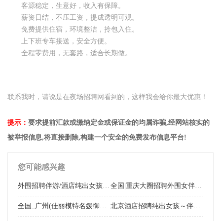
客源稳定，生意好，收入有保障。
薪资日结，不压工资，提成透明可观。
免费提供住宿，环境整洁，拎包入住。
上下班专车接送，安全方便。
全程零费用，无套路，适合长期做。
联系我时，请说是在夜场招聘网看到的，这样我会给你最大优惠！
提示：
要求提前汇款或缴纳定金或保证金的均属诈骗,经网站核实的
被举报信息,将直接删除,构建一个安全的免费发布信息平台!
您可能感兴趣
外围招聘伴游/酒店纯出女孩/轻熟少妇/日薪万元 杭州外围招聘伴游/酒店纯出女孩/轻熟少妇/日薪万元
全国|重庆大圈招聘外围女伴游（网红主播模特）日薪万元
全国_广州(佳丽模特名媛御姐)大圈外围招聘纯出伴游女孩+包月女孩一单一结
北京酒店招聘纯出女孩～伴游招聘外围女模特＋包养女孩:日结1-3W一单一结