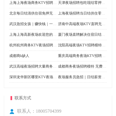
上海上海夜场商务KTV招聘模特，二班多多，提供住宿
天津夜场招聘包吃现结零押无业绩龄高不限
北京每日结清供住宿免押无业绩不卡年龄身高
上海夜场招聘当日结供住零押无业绩不计龄
武汉急招女孩｜赚快钱｜一单一结｜年入百萬
济南中高端夜场KTV直聘无压待遇天花板
上海上海高新夜场欢迎您的加入 不压扣包吃住 实现梦想！
厦门夜场直聘解决住宿日结免押无压力忽略个头
杭州杭州商务KTV夜场招聘佳丽 不收费急缺人 八面来风！
沈阳高端夜场KTV招聘模特10/12场日结
成都商k缺人
重庆高端商务夜场KTV招聘模特，无身高要求，提供住宿
武汉高端夜场招聘大量商务KTV模特，严重缺人，压力小，要上班，提供住宿
成都商务夜场招聘模特 无费用包吃住 期待你来电咨询
深圳龙华新区哪里KTV夜场招聘佳丽 长期招聘 Z源公司勿扰
夜场服务员急招｜日结薪资，新手友好，轻松赚钱更自在
▍
联系方式
联系人：18005704399