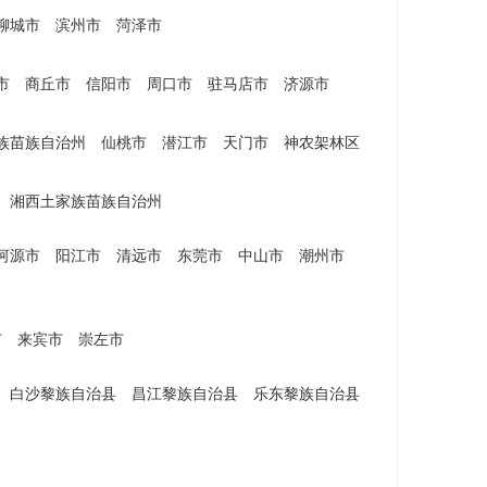
聊城市
滨州市
菏泽市
市
商丘市
信阳市
周口市
驻马店市
济源市
族苗族自治州
仙桃市
潜江市
天门市
神农架林区
湘西土家族苗族自治州
河源市
阳江市
清远市
东莞市
中山市
潮州市
市
来宾市
崇左市
白沙黎族自治县
昌江黎族自治县
乐东黎族自治县