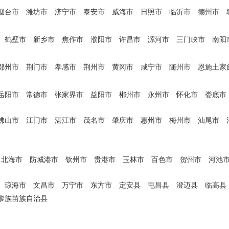
烟台市
潍坊市
济宁市
泰安市
威海市
日照市
临沂市
德州市
鹤壁市
新乡市
焦作市
濮阳市
许昌市
漯河市
三门峡市
南阳
鄂州市
荆门市
孝感市
荆州市
黄冈市
咸宁市
随州市
恩施土家
岳阳市
常德市
张家界市
益阳市
郴州市
永州市
怀化市
娄底市
佛山市
江门市
湛江市
茂名市
肇庆市
惠州市
梅州市
汕尾市
北海市
防城港市
钦州市
贵港市
玉林市
百色市
贺州市
河池
琼海市
文昌市
万宁市
东方市
定安县
屯昌县
澄迈县
临高县
黎族苗族自治县