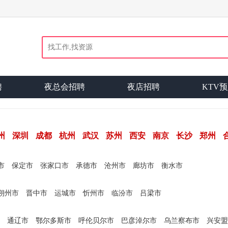
聘
夜总会招聘
夜店招聘
KTV
州
深圳
成都
杭州
武汉
苏州
西安
南京
长沙
郑州
市
保定市
张家口市
承德市
沧州市
廊坊市
衡水市
朔州市
晋中市
运城市
忻州市
临汾市
吕梁市
通辽市
鄂尔多斯市
呼伦贝尔市
巴彦淖尔市
乌兰察布市
兴安盟