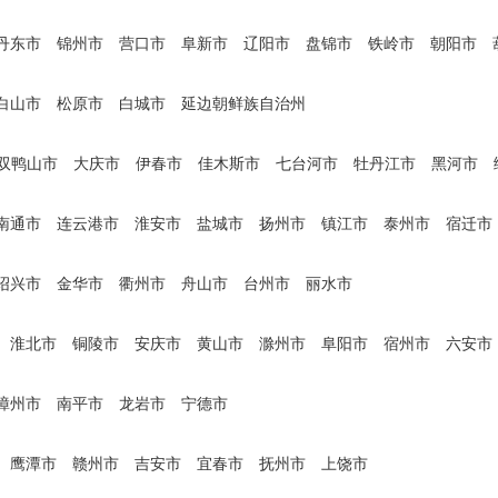
丹东市
锦州市
营口市
阜新市
辽阳市
盘锦市
铁岭市
朝阳市
白山市
松原市
白城市
延边朝鲜族自治州
双鸭山市
大庆市
伊春市
佳木斯市
七台河市
牡丹江市
黑河市
南通市
连云港市
淮安市
盐城市
扬州市
镇江市
泰州市
宿迁市
绍兴市
金华市
衢州市
舟山市
台州市
丽水市
淮北市
铜陵市
安庆市
黄山市
滁州市
阜阳市
宿州市
六安市
漳州市
南平市
龙岩市
宁德市
鹰潭市
赣州市
吉安市
宜春市
抚州市
上饶市