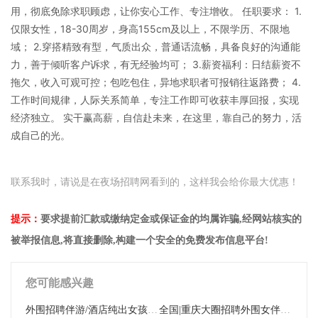
用，彻底免除求职顾虑，让你安心工作、专注增收。 任职要求： 1.
仅限女性，18-30周岁，身高155cm及以上，不限学历、不限地
域； 2.穿搭精致有型，气质出众，普通话流畅，具备良好的沟通能
力，善于倾听客户诉求，有无经验均可； 3.薪资福利：日结薪资不
拖欠，收入可观可控；包吃包住，异地求职者可报销往返路费； 4.
工作时间规律，人际关系简单，专注工作即可收获丰厚回报，实现
经济独立。 实干赢高薪，自信赴未来，在这里，靠自己的努力，活
成自己的光。
联系我时，请说是在夜场招聘网看到的，这样我会给你最大优惠！
提示：
要求提前汇款或缴纳定金或保证金的均属诈骗,经网站核实的
被举报信息,将直接删除,构建一个安全的免费发布信息平台!
您可能感兴趣
外围招聘伴游/酒店纯出女孩/轻熟少妇/日薪万元 杭州外围招聘伴游/酒店纯出女孩/轻熟少妇/日薪万元
全国|重庆大圈招聘外围女伴游（网红主播模特）日薪万元