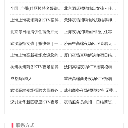
全国_广州(佳丽模特名媛御姐)大圈外围招聘纯出伴游女孩+包月女孩一单一结
北京酒店招聘纯出女孩～伴游招聘外围女模特＋包养女孩:日结1-3W一单一结
上海上海夜场商务KTV招聘模特，二班多多，提供住宿
天津夜场招聘包吃现结零押无业绩龄高不限
北京每日结清供住宿免押无业绩不卡年龄身高
上海夜场招聘当日结供住零押无业绩不计龄
武汉急招女孩｜赚快钱｜一单一结｜年入百萬
济南中高端夜场KTV直聘无压待遇天花板
上海上海高新夜场欢迎您的加入 不压扣包吃住 实现梦想！
厦门夜场直聘解决住宿日结免押无压力忽略个头
杭州杭州商务KTV夜场招聘佳丽 不收费急缺人 八面来风！
沈阳高端夜场KTV招聘模特10/12场日结
成都商k缺人
重庆高端商务夜场KTV招聘模特，无身高要求，提供住宿
武汉高端夜场招聘大量商务KTV模特，严重缺人，压力小，要上班，提供住宿
成都商务夜场招聘模特 无费用包吃住 期待你来电咨询
深圳龙华新区哪里KTV夜场招聘佳丽 长期招聘 Z源公司勿扰
夜场服务员急招｜日结薪资，新手友好，轻松赚钱更自在
▍
联系方式