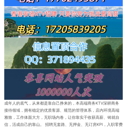
成年人的底气，从来都是靠自己挣来的，本高端商务KTV深耕商务
接待领域，拥有稳定的优质客源、规范的管理体系，店内环境高端
雅致，工作体面大方，无职场内卷，让你靠实干收获高薪、铸就自
信，活成自己的靠山。 招聘无套路、无押金、无订房KPI，入职零费