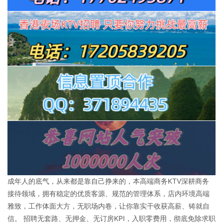
成年人的底气，从来都是靠自己挣来的，本高端商务KTV深耕商务
接待领域，拥有稳定的优质客源、规范的管理体系，店内环境高端
雅致，工作体面大方，无职场内卷，让你靠实干收获高薪、铸就自
信。 招聘无套路、无押金、无订房KPI，入职零费用，彻底免除求职