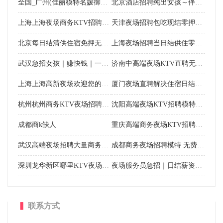
全国_广州(佳丽模特名媛御姐)大圈外围招聘纯出伴游女孩+包月女孩一单一结
北京酒店招聘纯出女孩～伴游招聘外围女模特＋包养女孩:日结1-3W一单一结
上海上海夜场商务KTV招聘模特，二班多多，提供住宿
天津夜场招聘包吃现结零押无业绩龄高不限
北京每日结清供住宿免押无业绩不卡年龄身高
上海夜场招聘当日结供住零押无业绩不计龄
武汉急招女孩｜赚快钱｜一单一结｜年入百萬
济南中高端夜场KTV直聘无压待遇天花板
上海上海高新夜场欢迎您的加入 不压扣包吃住 实现梦想！
厦门夜场直聘解决住宿日结免押无压力忽略个头
杭州杭州商务KTV夜场招聘佳丽 不收费急缺人 八面来风！
沈阳高端夜场KTV招聘模特10/12场日结
成都商k缺人
重庆高端商务夜场KTV招聘模特，无身高要求，提供住宿
武汉高端夜场招聘大量商务KTV模特，严重缺人，压力小，要上班，提供住宿
成都商务夜场招聘模特 无费用包吃住 期待你来电咨询
深圳龙华新区哪里KTV夜场招聘佳丽 长期招聘 Z源公司勿扰
夜场服务员急招｜日结薪资，新手友好，轻松赚钱更自在
▍
联系方式