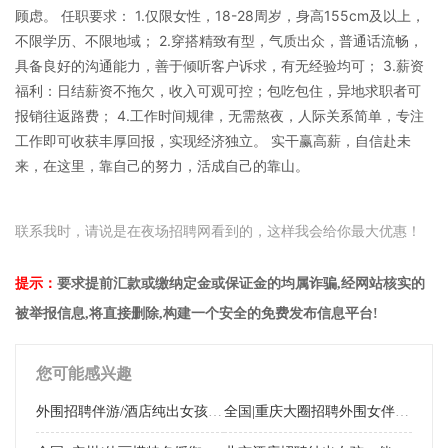
顾虑。 任职要求： 1.仅限女性，18-28周岁，身高155cm及以上，
不限学历、不限地域； 2.穿搭精致有型，气质出众，普通话流畅，
具备良好的沟通能力，善于倾听客户诉求，有无经验均可； 3.薪资
福利：日结薪资不拖欠，收入可观可控；包吃包住，异地求职者可
报销往返路费； 4.工作时间规律，无需熬夜，人际关系简单，专注
工作即可收获丰厚回报，实现经济独立。 实干赢高薪，自信赴未
来，在这里，靠自己的努力，活成自己的靠山。
联系我时，请说是在夜场招聘网看到的，这样我会给你最大优惠！
提示：
要求提前汇款或缴纳定金或保证金的均属诈骗,经网站核实的
被举报信息,将直接删除,构建一个安全的免费发布信息平台!
您可能感兴趣
外围招聘伴游/酒店纯出女孩/轻熟少妇/日薪万元 杭州外围招聘伴游/酒店纯出女孩/轻熟少妇/日薪万元
全国|重庆大圈招聘外围女伴游（网红主播模特）日薪万元