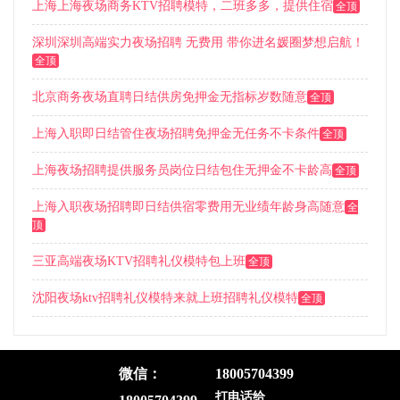
上海上海夜场商务KTV招聘模特，二班多多，提供住宿
全顶
深圳深圳高端实力夜场招聘 无费用 带你进名媛圈梦想启航！
全顶
北京商务夜场直聘日结供房免押金无指标岁数随意
全顶
上海入职即日结管住夜场招聘免押金无任务不卡条件
全顶
上海夜场招聘提供服务员岗位日结包住无押金不卡龄高
全顶
上海入职夜场招聘即日结供宿零费用无业绩年龄身高随意
全
顶
三亚高端夜场KTV招聘礼仪模特包上班
全顶
沈阳夜场ktv招聘礼仪模特来就上班招聘礼仪模特
全顶
微信：
18005704399
首页
|
帮助中心
|
全国城市
|
隐私政策
|
免责声明
|
联系我们
|
关于我们
打电话给