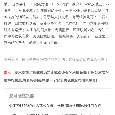
手。 任职要求： 1.仅限女性，18-28周岁，身高155cm及以上，不
限学历、不限地域； 2.穿搭时尚个性，气质出众，普通话流畅，具
备良好的沟通表达能力，善于与人打交道，有无经验均可； 3.薪资
待遇：日结准时到账，薪资竞争力强；包吃包住，异地求职者可报
销往返路费； 4.工作时间灵活，无需熬夜，没有职场内卷，专注工
作即可收获高薪，实现自我价值。 拒绝标签，无畏前行，在这里，
靠自己的努力，解锁人生无限可能。
联系我时，请说是在夜场招聘网看到的，这样我会给你最大优惠！
提示：
要求提前汇款或缴纳定金或保证金的均属诈骗,经网站核实的
被举报信息,将直接删除,构建一个安全的免费发布信息平台!
您可能感兴趣
外围招聘伴游/酒店纯出女孩/轻熟少妇/日薪万元 杭州外围招聘伴游/酒店纯出女孩/轻熟少妇/日薪万元
全国|重庆大圈招聘外围女伴游（网红主播模特）日薪万元