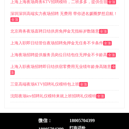
上海上海夜场商务KTV招聘模特，二班多多，提供住宿
全顶
深圳深圳高端实力夜场招聘 无费用 带你进名媛圈梦想启航！
全顶
北京商务夜场直聘日结供房免押金无指标岁数随意
全顶
上海入职即日结管住夜场招聘免押金无任务不卡条件
全顶
上海夜场招聘提供服务员岗位日结包住无押金不卡龄高
全顶
上海入职夜场招聘即日结供宿零费用无业绩年龄身高随意
全
顶
三亚高端夜场KTV招聘礼仪模特包上班
全顶
沈阳夜场ktv招聘礼仪模特来就上班招聘礼仪模特
全顶
微信：
18005704399
首页
|
帮助中心
|
全国城市
|
隐私政策
|
免责声明
|
联系我们
|
关于我们
打电话给