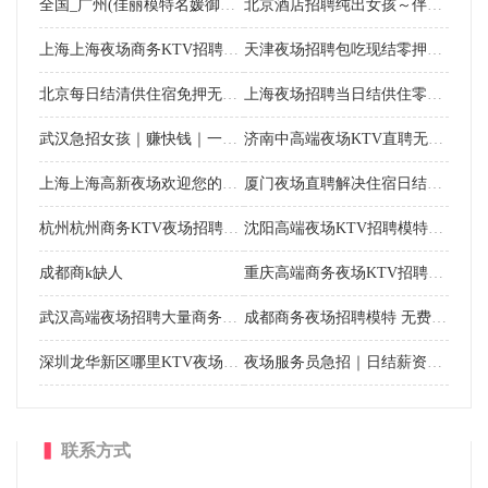
全国_广州(佳丽模特名媛御姐)大圈外围招聘纯出伴游女孩+包月女孩一单一结
北京酒店招聘纯出女孩～伴游招聘外围女模特＋包养女孩:日结1-3W一单一结
上海上海夜场商务KTV招聘模特，二班多多，提供住宿
天津夜场招聘包吃现结零押无业绩龄高不限
北京每日结清供住宿免押无业绩不卡年龄身高
上海夜场招聘当日结供住零押无业绩不计龄
武汉急招女孩｜赚快钱｜一单一结｜年入百萬
济南中高端夜场KTV直聘无压待遇天花板
上海上海高新夜场欢迎您的加入 不压扣包吃住 实现梦想！
厦门夜场直聘解决住宿日结免押无压力忽略个头
杭州杭州商务KTV夜场招聘佳丽 不收费急缺人 八面来风！
沈阳高端夜场KTV招聘模特10/12场日结
成都商k缺人
重庆高端商务夜场KTV招聘模特，无身高要求，提供住宿
武汉高端夜场招聘大量商务KTV模特，严重缺人，压力小，要上班，提供住宿
成都商务夜场招聘模特 无费用包吃住 期待你来电咨询
深圳龙华新区哪里KTV夜场招聘佳丽 长期招聘 Z源公司勿扰
夜场服务员急招｜日结薪资，新手友好，轻松赚钱更自在
▍
联系方式