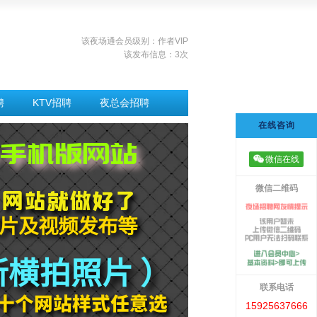
该夜场通会员级别：作者VIP
该发布信息：3次
聘
KTV招聘
夜总会招聘
在线咨询
微信在线
微信二维码
联系电话
15925637666